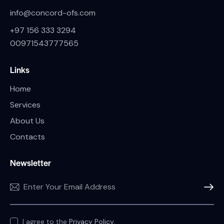
info@concord-ofs.com
+97 156 333 3294
00971543777565
Links
Home
Services
About Us
Contacts
Newsletter
SUBSC
I agree to the
Privacy Policy
.