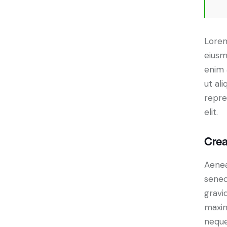
Lorem
eiusm
enim 
ut al
repre
elit.
Crea
Aenea
senec
gravid
maxim
neque