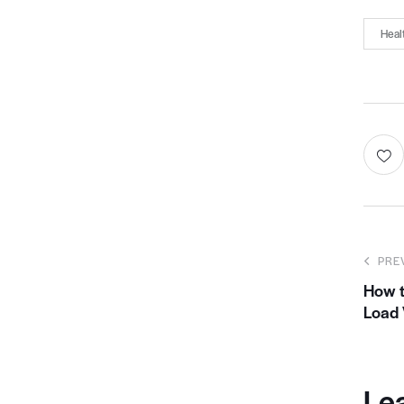
Heal
PRE
How t
Load
Le