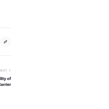
NEXT
ity of
arrier