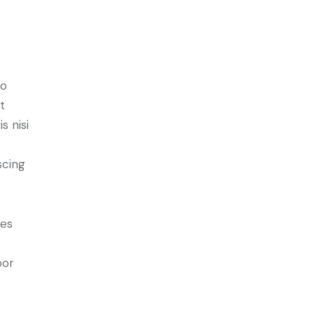
do
t
s nisi
scing
ies
por