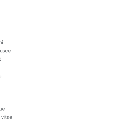
mi
Fusce
t
,
ue
 vitae