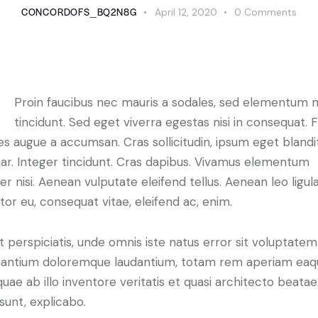
CONCORDOFS_BQ2N8G
April 12, 2020
0
Comments
Proin faucibus nec mauris a sodales, sed elementum 
tincidunt. Sed eget viverra egestas nisi in consequat. 
es augue a accumsan. Cras sollicitudin, ipsum eget blandi
nar. Integer tincidunt. Cras dapibus. Vivamus elementum
r nisi. Aenean vulputate eleifend tellus. Aenean leo ligula
itor eu, consequat vitae, eleifend ac, enim.
t perspiciatis, unde omnis iste natus error sit voluptatem
antium doloremque laudantium, totam rem aperiam eaq
 quae ab illo inventore veritatis et quasi architecto beatae
 sunt, explicabo.