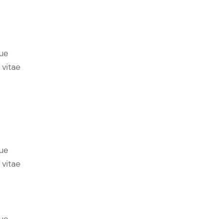
ue
 vitae
ue
 vitae
ue