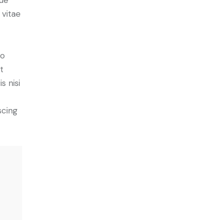
 vitae
do
t
s nisi
scing