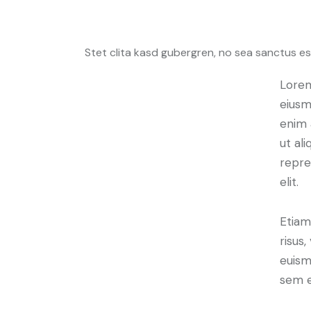
Stet clita kasd gubergren, no sea sanctus es
Lorem
eiusm
enim 
ut al
repre
elit.
Etiam
risus
euism
sem e