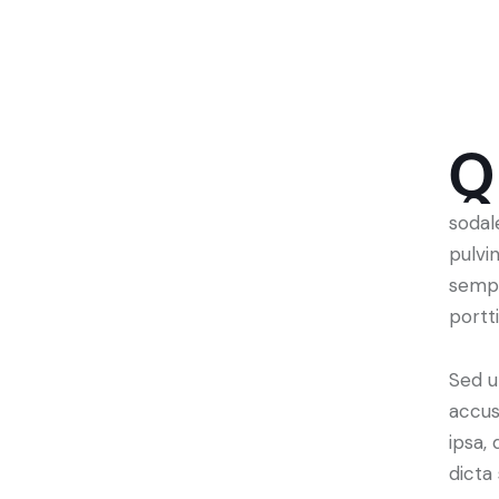
Q
sodal
pulvi
sempe
portt
Sed u
accus
ipsa,
dicta