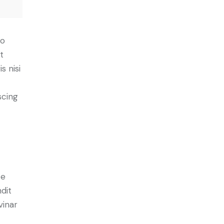
do
t
s nisi
scing
e
ce
ndit
vinar