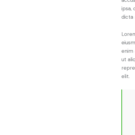
ipsa,
dicta
Lorem
eiusm
enim 
ut al
repre
elit.