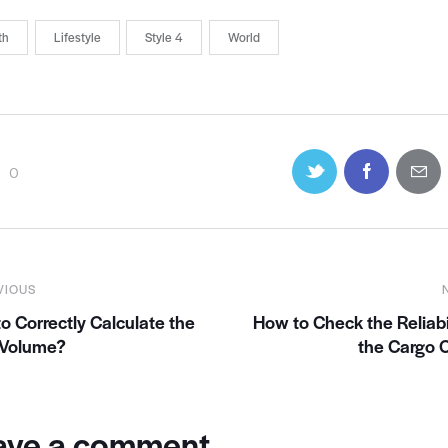
th
Lifestyle
Style 4
World
0
VIOUS
o Correctly Calculate the
How to Check the Reliabil
 Volume?
the Cargo C
ave a comment