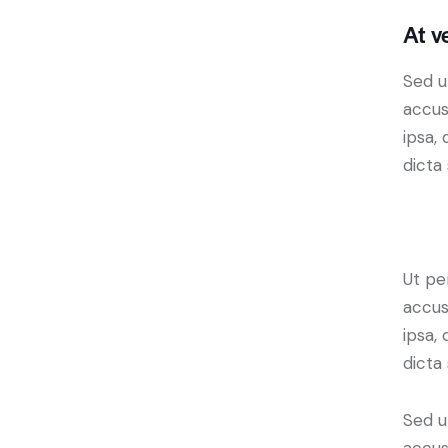
At v
Sed u
accus
ipsa,
dicta 
Ut pe
accus
ipsa,
dicta
Sed u
accus